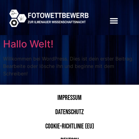
Kategorie:
Unkategorisiert
Hallo Welt!
Willkommen bei WordPress. Dies ist dein erster Beitrag.
Bearbeite oder lösche ihn und beginne mit dem
Schreiben!
Impressum
Datenschutz
Cookie-Richtlinie (EU)