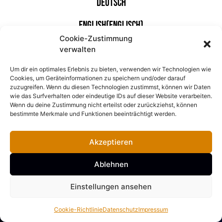
Deutsch
English
(
Englisch
)
Cookie-Zustimmung
verwalten
Mit freundlicher Unterstützung von
Um dir ein optimales Erlebnis zu bieten, verwenden wir Technologien wie
Cookies, um Geräteinformationen zu speichern und/oder darauf
zuzugreifen. Wenn du diesen Technologien zustimmst, können wir Daten
wie das Surfverhalten oder eindeutige IDs auf dieser Website verarbeiten.
Wenn du deine Zustimmung nicht erteilst oder zurückziehst, können
bestimmte Merkmale und Funktionen beeinträchtigt werden.
Akzeptieren
Ablehnen
Einstellungen ansehen
Copyright Fotowettbewerb 2026 Ilmenau
Cookie-Richtlinie
Datenschutz
Impressum